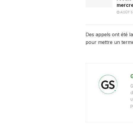
mercre
AOÛT 5
Des appels ont été la
pour mettre un terme
G
G
d
u
p