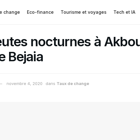
e change
Eco-finance
Tourisme et voyages
Tech et IA
utes nocturnes à Akbou
e Bejaia
novembre 4, 2020
dans
Taux de change