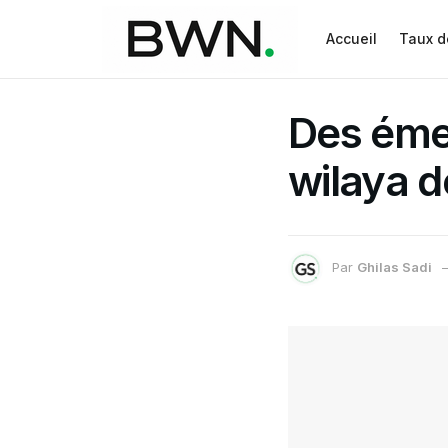
Accueil
Taux d
Des éme
wilaya d
Par
Ghilas Sadi