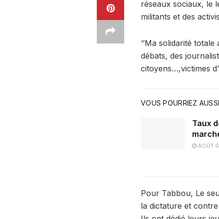
réseaux sociaux, le l
militants et des activi
‘’Ma solidarité total
débats, des journalis
citoyens…,victimes d’a
VOUS POURRIEZ AUSSI
Taux d
marché
AOÛT 6
Pour Tabbou, Le seul 
la dictature et contre
Ils ont dédié leurs je