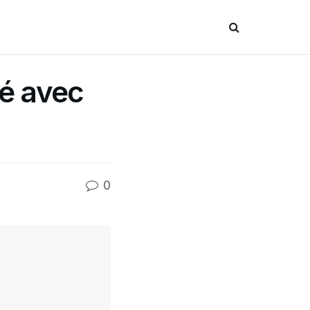
té avec
0