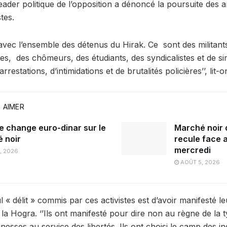
eader politique de l’opposition a dénoncé la poursuite des a
stes.
e avec l’ensemble des détenus du Hirak. Ce sont des militan
tes, des chômeurs, des étudiants, des syndicalistes et de s
rrestations, d’intimidations et de brutalités policières’’, li
 AIMER
e change euro-dinar sur le
Marché noir d
 noir
recule face a
mercredi
, 2026
AOÛT 5, 2026
« délit » commis par ces activistes est d’avoir manifesté le
 la Hogra. ‘’Ils ont manifesté pour dire non au règne de la ty
unesses au service des libertés. Ils ont choisi le camp des i