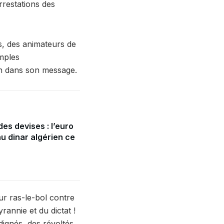
rrestations des
ts, des animateurs de
imples
t-on dans son message.
es devises : l’euro
u dinar algérien ce
ur ras-le-bol contre
rannie et du dictat !
ndignés, des révoltés