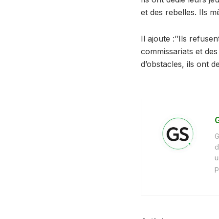
et des rebelles. Ils m
Il ajoute :’’Ils refus
commissariats et des 
d’obstacles, ils ont d
G
G
d
u
p