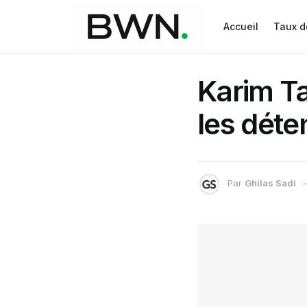
Accueil
Taux d
Karim Ta
les déte
Par
Ghilas Sadi