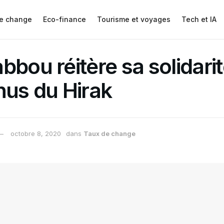
e change
Eco-finance
Tourisme et voyages
Tech et IA
bbou réitère sa solidari
nus du Hirak
octobre 8, 2020
dans
Taux de change