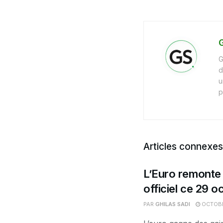
G
G
d
u
p
Articles connexes
L’Euro remonte 
officiel ce 29 o
PAR
GHILAS SADI
OCTOBR