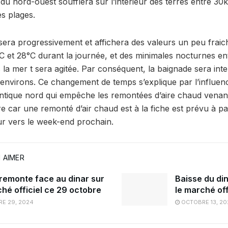
du nord-ouest soufflera sur l’intérieur des terres entre 30
es plages.
era progressivement et affichera des valeurs un peu fraic
C et 28°C durant la journée, et des minimales nocturnes en
a mer t sera agitée. Par conséquent, la baignade sera inter
 environs. Ce changement de temps s’explique par l’influenc
lantique nord qui empêche les remontées d’aire chaud venan
ire car une remonté d’air chaud est à la fiche est prévu à pa
ur vers le week-end prochain.
 AIMER
 remonte face au dinar sur
Baisse du din
ché officiel ce 29 octobre
le marché off
E 29, 2024
OCTOBRE 13, 20