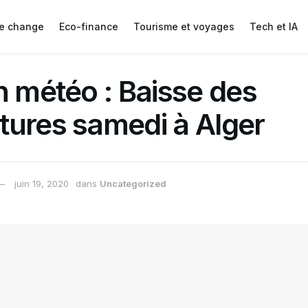
e change
Eco-finance
Tourisme et voyages
Tech et IA
n météo : Baisse des
tures samedi à Alger
juin 19, 2020
dans
Uncategorized