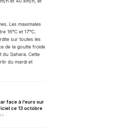
km/h et 40 km/h, et
hes. Les maximales
tre 16°C et 17°C.
dite sur toutes les
e de la goutte froide
t du Sahara. Cette
rtir du mardi et
ar face à l’euro sur
iciel ce 13 octobre
24