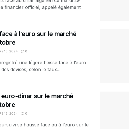
ns face au dinar algérien ce mardi 29
 financier officiel, appelé également
face à l’euro sur le marché
ctobre
E 13, 2024
0
nregistré une légère baisse face à l’euro
 des devises, selon le taux...
euro-dinar sur le marché
ctobre
E 12, 2024
0
oursuivi sa hausse face au à l’euro sur le