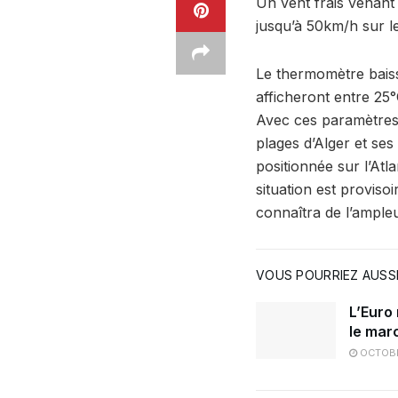
Un vent frais venant 
jusqu’à 50km/h sur l
Le thermomètre baiss
afficheront entre 25°
Avec ces paramètres l
plages d’Alger et ses
positionnée sur l’At
situation est proviso
connaîtra de l’ample
VOUS POURRIEZ AUSSI
L’Euro
le mar
OCTOBR