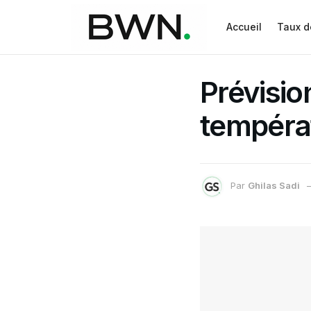
Accueil
Taux d
Prévisio
tempéra
Par
Ghilas Sadi