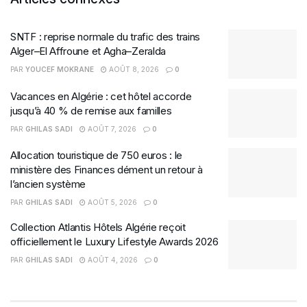
SNTF : reprise normale du trafic des trains
Alger–El Affroune et Agha–Zeralda
PAR
YOUCEF MOKRANE
AOÛT 8, 2026
0
Vacances en Algérie : cet hôtel accorde
jusqu’à 40 % de remise aux familles
PAR
GHILAS SADI
AOÛT 7, 2026
0
Allocation touristique de 750 euros : le
ministère des Finances dément un retour à
l’ancien système
PAR
GHILAS SADI
AOÛT 5, 2026
0
Collection Atlantis Hôtels Algérie reçoit
officiellement le Luxury Lifestyle Awards 2026
PAR
GHILAS SADI
AOÛT 4, 2026
0