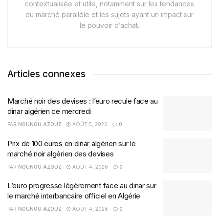
contextualisée et utile, notamment sur les tendances
du marché parallèle et les sujets ayant un impact sur
le pouvoir d’achat.
Articles connexes
Marché noir des devises : l’euro recule face au
dinar algérien ce mercredi
PAR
NOUNOU AZOUZ
AOÛT 5, 2026
0
Prix de 100 euros en dinar algérien sur le
marché noir algérien des devises
PAR
NOUNOU AZOUZ
AOÛT 4, 2026
0
L’euro progresse légèrement face au dinar sur
le marché interbancaire officiel en Algérie
PAR
NOUNOU AZOUZ
AOÛT 4, 2026
0