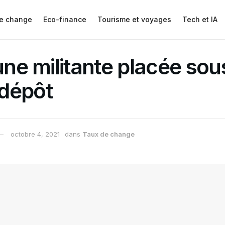
e change
Eco-finance
Tourisme et voyages
Tech et IA
 une militante placée sou
dépôt
octobre 4, 2021
dans
Taux de change