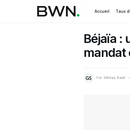
Accueil
Taux d
Béjaïa :
mandat 
Par
Ghilas Sadi