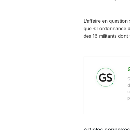
L’affaire en questio
que « l’ordonnance de
des 16 militants don
G
G
d
u
p
Articles connexes