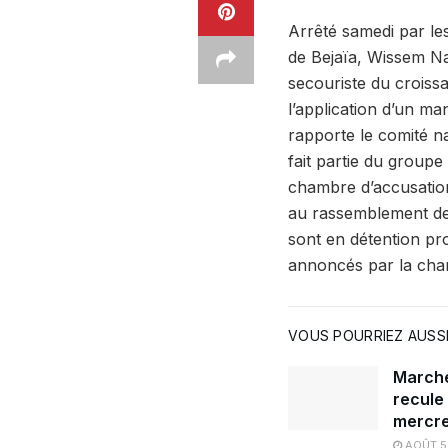
Arrêté samedi par le
de Bejaïa, Wissem Nas
secouriste du croissa
l’application d’un ma
rapporte le comité na
fait partie du group
chambre d’accusation 
au rassemblement d
sont en détention pr
annoncés par la cha
VOUS POURRIEZ AUSSI
Marché 
recule
mercre
AOÛT 5