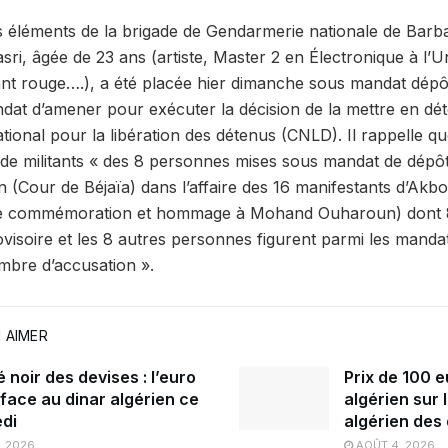
s éléments de la brigade de Gendarmerie nationale de Barb
ri, âgée de 23 ans (artiste, Master 2 en Électronique à l’Un
nt rouge….), a été placée hier dimanche sous mandat dépôt. 
ndat d’amener pour exécuter la décision de la mettre en dét
tional pour la libération des détenus (CNLD). Il rappelle que
e de militants « des 8 personnes mises sous mandat de dépôt
(Cour de Béjaïa) dans l’affaire des 16 manifestants d’Akbou
e commémoration et hommage à Mohand Ouharoun) dont 8
ovisoire et les 8 autres personnes figurent parmi les manda
mbre d’accusation ».
 AIMER
noir des devises : l’euro
Prix de 100 e
 face au dinar algérien ce
algérien sur 
di
algérien des
, 2026
AOÛT 4, 2026