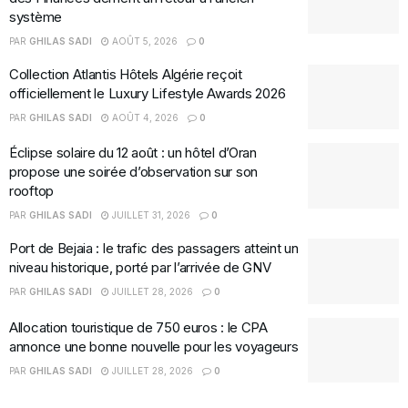
système
PAR
GHILAS SADI
AOÛT 5, 2026
0
Collection Atlantis Hôtels Algérie reçoit
officiellement le Luxury Lifestyle Awards 2026
PAR
GHILAS SADI
AOÛT 4, 2026
0
Éclipse solaire du 12 août : un hôtel d’Oran
propose une soirée d’observation sur son
rooftop
PAR
GHILAS SADI
JUILLET 31, 2026
0
Port de Bejaia : le trafic des passagers atteint un
niveau historique, porté par l’arrivée de GNV
PAR
GHILAS SADI
JUILLET 28, 2026
0
Allocation touristique de 750 euros : le CPA
annonce une bonne nouvelle pour les voyageurs
PAR
GHILAS SADI
JUILLET 28, 2026
0