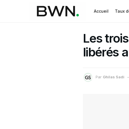
Accueil
Taux d
Les troi
libérés 
Par
Ghilas Sadi