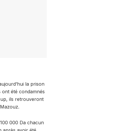
aujourd’hui la prison
nus ont été condamnés
up, ils retrouveront
e Mazouz.
e 100 000 Da chacun
n après avoir été