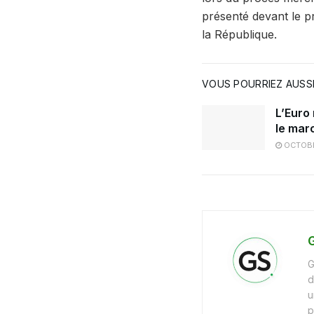
présenté devant le pr
la République.
VOUS POURRIEZ AUSSI
L’Euro
le mar
OCTOBR
G
G
d
u
p