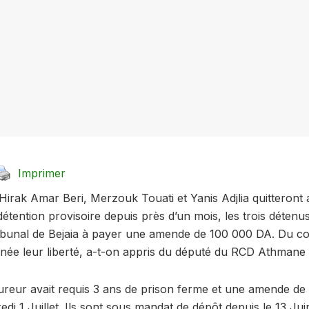
Imprimer
Hirak Amar Beri, Merzouk Touati et Yanis Adjlia quitteront 
détention provisoire depuis près d’un mois, les trois déte
ribunal de Bejaia à payer une amende de 100 000 DA. Du co
ournée leur liberté, a-t-on appris du député du RCD Athman
ureur avait requis 3 ans de prison ferme et une amende d
di 1 Juillet. Ils sont sous mandat de dépôt depuis le 13 Jui