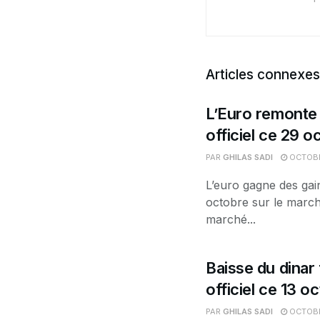
Articles connexes
L’Euro remonte 
officiel ce 29 o
PAR
GHILAS SADI
OCTOBR
L’euro gagne des gai
octobre sur le marché
marché...
Baisse du dinar 
officiel ce 13 o
PAR
GHILAS SADI
OCTOBR