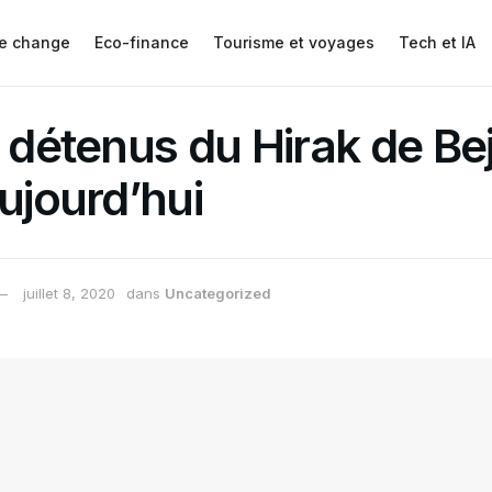
e change
Eco-finance
Tourisme et voyages
Tech et IA
s détenus du Hirak de Be
aujourd’hui
juillet 8, 2020
dans
Uncategorized