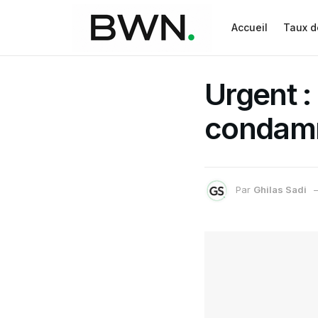
Accueil
Taux d
Urgent :
condamn
Par
Ghilas Sadi