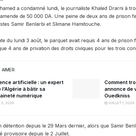
’hamed a condamné lundi, le journaliste Khaled Drarni à tro
e amende de 50 000 DA. Une peine de deux ans de prison 
vistes Samir Benlarbi et Slimane Hamitouche.
te du lundi 3 août, le parquet avait requis 4 ans de priso
ue 4 ans de privation des droits civiques pour les trois co
 AIMER
gence artificielle : un expert
Comment tro
 l’Algérie à bâtir sa
annonce de v
aineté numérique
Ouedkniss
 5, 2026
JUILLET 1, 2026
n détention depuis le 29 Mars dernier, alors que Samir Benl
 provisoire depuis le 2 Juillet.