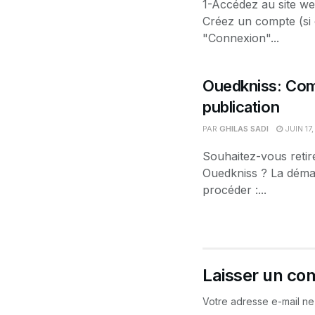
1-Accédez au site w
Créez un compte (si c
"Connexion"...
Ouedkniss: Co
publication
PAR
GHILAS SADI
JUIN 17
Souhaitez-vous retire
Ouedkniss ? La démar
procéder :...
Laisser un co
Votre adresse e-mail ne