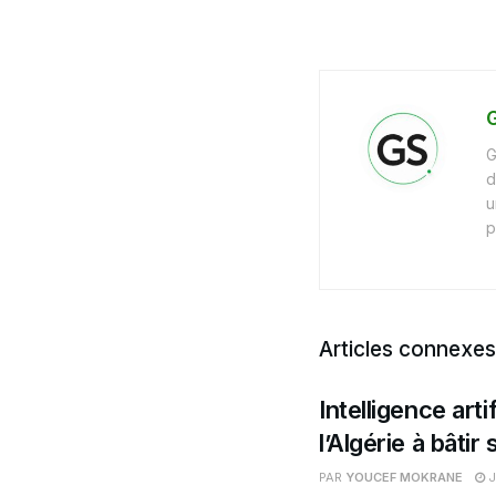
G
G
d
u
p
Articles connexes
Intelligence arti
l’Algérie à bâti
PAR
YOUCEF MOKRANE
J