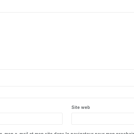
Site web
m, mon e-mail et mon site dans le navigateur pour mon procha