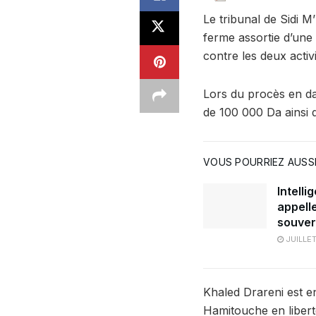
Le tribunal de Sidi M
ferme assortie d’un
contre les deux acti
Lors du procès en da
de 100 000 Da ainsi q
VOUS POURRIEZ AUSSI
Intelli
appelle
souver
JUILLET
Khaled Drareni est e
Hamitouche en liberté