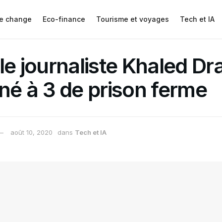
e change
Eco-finance
Tourisme et voyages
Tech et IA
 le journaliste Khaled Dr
é à 3 de prison ferme
août 10, 2020
dans
Tech et IA