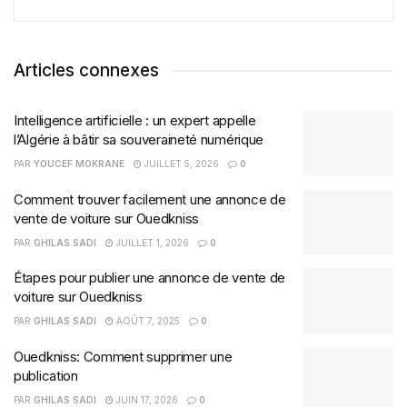
Articles connexes
Intelligence artificielle : un expert appelle
l’Algérie à bâtir sa souveraineté numérique
PAR
YOUCEF MOKRANE
JUILLET 5, 2026
0
Comment trouver facilement une annonce de
vente de voiture sur Ouedkniss
PAR
GHILAS SADI
JUILLET 1, 2026
0
Étapes pour publier une annonce de vente de
voiture sur Ouedkniss
PAR
GHILAS SADI
AOÛT 7, 2025
0
Ouedkniss: Comment supprimer une
publication
PAR
GHILAS SADI
JUIN 17, 2026
0