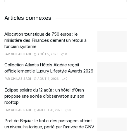
Articles connexes
Allocation touristique de 750 euros : le
ministère des Finances dément un retour à
l’ancien système
PAR
GHILAS SADI
AOÛT 5, 2026
0
Collection Atlantis Hôtels Algérie reçoit
officiellement le Luxury Lifestyle Awards 2026
PAR
GHILAS SADI
AOÛT 4, 2026
0
Éclipse solaire du 12 août : un hôtel d’Oran
propose une soirée d’observation sur son
rooftop
PAR
GHILAS SADI
JUILLET 31, 2026
0
Port de Bejaia : le trafic des passagers atteint
un niveau historique, porté par l’arrivée de GNV