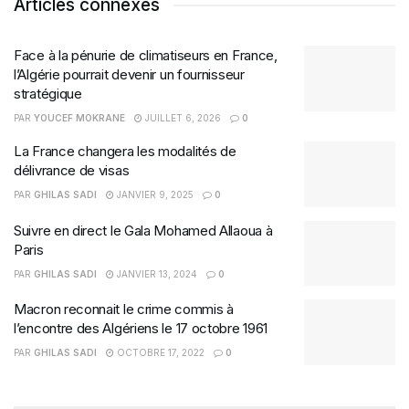
Articles connexes
Face à la pénurie de climatiseurs en France,
l’Algérie pourrait devenir un fournisseur
stratégique
PAR
YOUCEF MOKRANE
JUILLET 6, 2026
0
La France changera les modalités de
délivrance de visas
PAR
GHILAS SADI
JANVIER 9, 2025
0
Suivre en direct le Gala Mohamed Allaoua à
Paris
PAR
GHILAS SADI
JANVIER 13, 2024
0
Macron reconnait le crime commis à
l’encontre des Algériens le 17 octobre 1961
PAR
GHILAS SADI
OCTOBRE 17, 2022
0