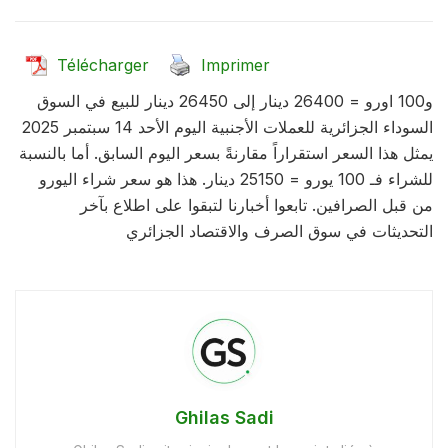
Télécharger
Imprimer
و100 اورو = 26400 دينار إلى 26450 دينار للبيع في السوق
السوداء الجزائرية للعملات الأجنبية اليوم الأحد 14 سبتمبر 2025
يمثل هذا السعر استقراراً مقارنةً بسعر اليوم السابق. أما بالنسبة
للشراء فـ 100 يورو = 25150 دينار. هذا هو سعر شراء اليورو
من قبل الصرافين. تابعوا أخبارنا لتبقوا على اطلاع بآخر
التحديثات في سوق الصرف والاقتصاد الجزائري
Ghilas Sadi