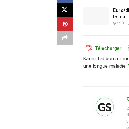
Euro/di
le mar
AOÛT 7
Télécharger
Karim Tabbou a rend
une longue maladie.
G
G
d
u
p