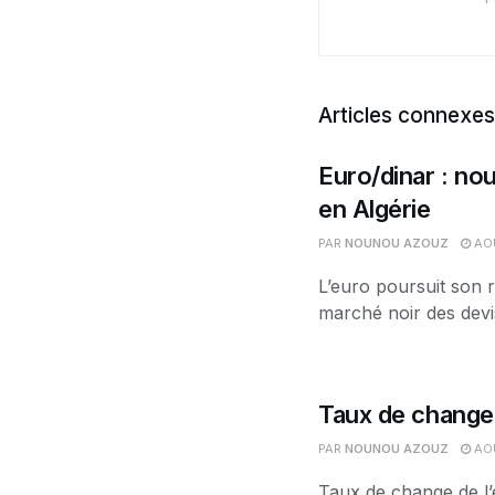
Articles connexes
Euro/dinar : nou
en Algérie
PAR
NOUNOU AZOUZ
AOÛ
L’euro poursuit son r
marché noir des devis
Taux de change 
PAR
NOUNOU AZOUZ
AOÛ
Taux de change de l’