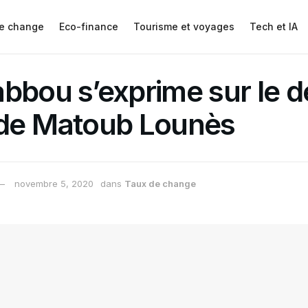
e change
Eco-finance
Tourisme et voyages
Tech et IA
bbou s’exprime sur le 
 de Matoub Lounès
novembre 5, 2020
dans
Taux de change