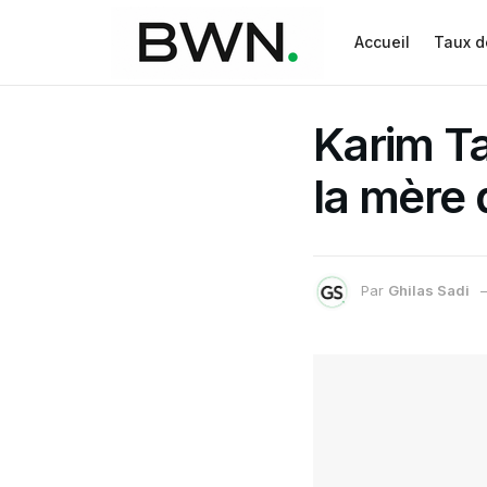
Accueil
Taux d
Karim Ta
la mère
Par
Ghilas Sadi