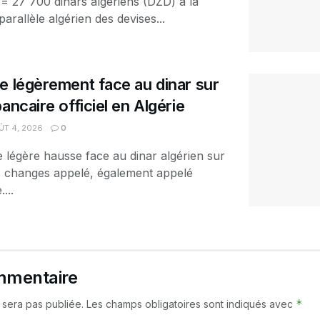
 = 27 700 dinars algériens (DZD) à la
arallèle algérien des devises...
e légèrement face au dinar sur
ancaire officiel en Algérie
T 4, 2026
0
e légère hausse face au dinar algérien sur
es changes appelé, également appelé
...
mmentaire
*
 sera pas publiée.
Les champs obligatoires sont indiqués avec