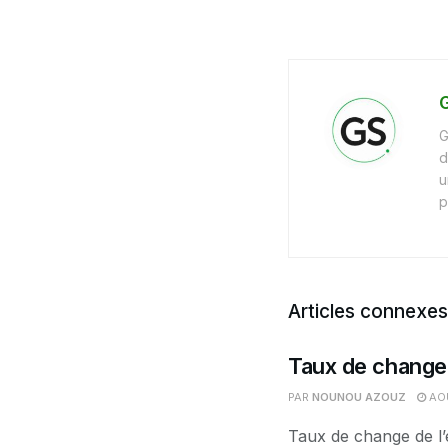
G
G
d
u
p
Articles connexes
Taux de change 
PAR
NOUNOU AZOUZ
AOÛ
Taux de change de l’