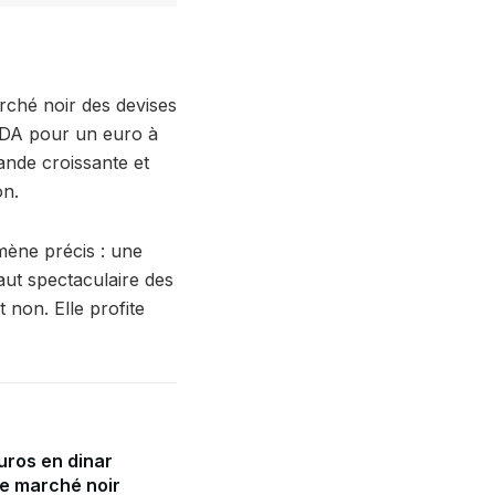
arché noir des devises
 DA pour un euro à
mande croissante et
on.
mène précis : une
aut spectaculaire des
 non. Elle profite
uros en dinar
le marché noir