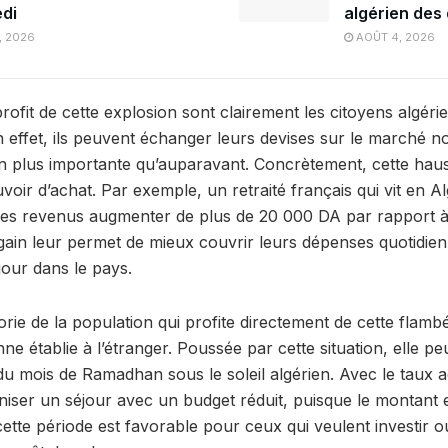
di
algérien des
, 2026
AOÛT 4, 2026
profit de cette explosion sont clairement les citoyens algéri
 effet, ils peuvent échanger leurs devises sur le marché n
n plus importante qu’auparavant. Concrètement, cette hau
oir d’achat. Par exemple, un retraité français qui vit en Al
 ses revenus augmenter de plus de 20 000 DA par rapport 
 gain leur permet de mieux couvrir leurs dépenses quotidien
jour dans le pays.
ie de la population qui profite directement de cette flambé
 établie à l’étranger. Poussée par cette situation, elle pe
u mois de Ramadhan sous le soleil algérien. Avec le taux ac
niser un séjour avec un budget réduit, puisque le montant 
cette période est favorable pour ceux qui veulent investir 