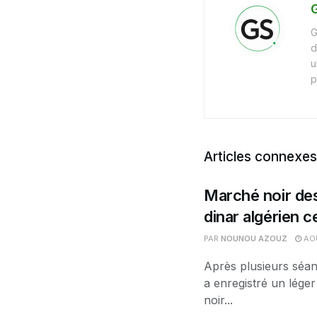
G
G
d
u
p
Articles connexes
Marché noir des
dinar algérien 
PAR
NOUNOU AZOUZ
AOÛ
Après plusieurs séan
a enregistré un léger
noir...