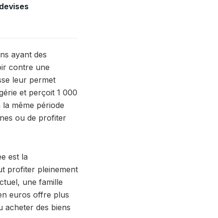
 devises
ens ayant des
oir contre une
sse leur permet
gérie et perçoit 1 000
à la même période
nes ou de profiter
e est la
ut profiter pleinement
tuel, une famille
en euros offre plus
ou acheter des biens