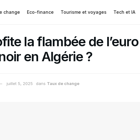
e change
Eco-finance
Tourisme et voyages
Tech et IA
fite la flambée de l’euro
oir en Algérie ?
juillet 5, 2025
dans
Taux de change