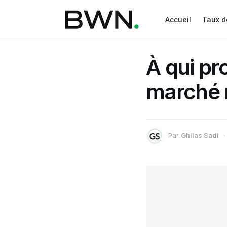
Accueil
Taux d
À qui pro
marché n
Par
Ghilas Sadi