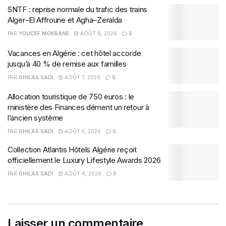
SNTF : reprise normale du trafic des trains
Alger–El Affroune et Agha–Zeralda
PAR
YOUCEF MOKRANE
AOÛT 8, 2026
0
Vacances en Algérie : cet hôtel accorde
jusqu’à 40 % de remise aux familles
PAR
GHILAS SADI
AOÛT 7, 2026
0
Allocation touristique de 750 euros : le
ministère des Finances dément un retour à
l’ancien système
PAR
GHILAS SADI
AOÛT 5, 2026
0
Collection Atlantis Hôtels Algérie reçoit
officiellement le Luxury Lifestyle Awards 2026
PAR
GHILAS SADI
AOÛT 4, 2026
0
Laisser un commentaire