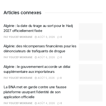
Articles connexes
Algérie : la date du tirage au sort pour le Hadj
2027 officiellement fixée
PAR
YOUCEF MOKRANE
AOÛT 6, 2026
0
Algérie: des récompenses financières pour les
dénonciateurs de trafiquants de drogue
PAR
YOUCEF MOKRANE
AOÛT 6, 2026
0
Algérie : le gouvernement accorde un délai
supplémentaire aux importateurs
PAR
YOUCEF MOKRANE
AOÛT 5, 2026
0
La BNA met en garde contre une fausse
plateforme usurpant l’identité de son
application officielle
PAR
YOUCEF MOKRANE
AOÛT 4, 2026
0