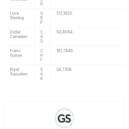
D
Livre
G
172,1620
Sterling
B
P
Dollar
C
92,8064
Canadien
A
D
Franc
C
161,7846
Suisse
H
F
Riyal
S
34,7358
Saoudien
A
R