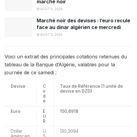
marché noir
AOÛT 6, 2026
Marché noir des devises : l’euro recule
face au dinar algérien ce mercredi
AOÛT 5, 2026
Voici un extrait des principales cotations retenues du
tableau de la Banque d’Algérie, valables pour la
journée de ce samedi :
Devise
C
Taux de Référence (1 unité de
o
devise en DZD)
d
e
Euro
E
150,8918
U
R
Dollar
U
130,3094
Américain
S