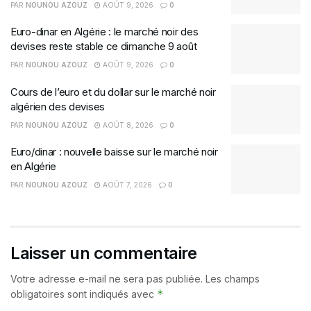
PAR
NOUNOU AZOUZ
AOÛT 9, 2026
0
Euro-dinar en Algérie : le marché noir des
devises reste stable ce dimanche 9 août
PAR
NOUNOU AZOUZ
AOÛT 9, 2026
0
Cours de l’euro et du dollar sur le marché noir
algérien des devises
PAR
NOUNOU AZOUZ
AOÛT 8, 2026
0
Euro/dinar : nouvelle baisse sur le marché noir
en Algérie
PAR
NOUNOU AZOUZ
AOÛT 7, 2026
0
Laisser un commentaire
Votre adresse e-mail ne sera pas publiée.
Les champs
*
obligatoires sont indiqués avec