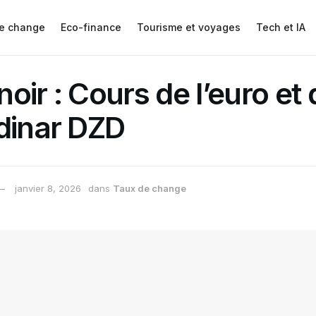
e change
Eco-finance
Tourisme et voyages
Tech et IA
oir : Cours de l’euro et 
dinar DZD
janvier 8, 2026
dans
Taux de change