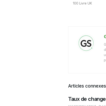
100 Livre UK
G
G
d
u
p
Articles connexes
Taux de change 