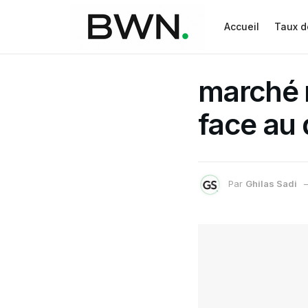
Accueil
Taux d
marché n
face au 
Par
Ghilas Sadi