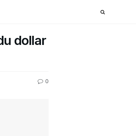
du dollar
0