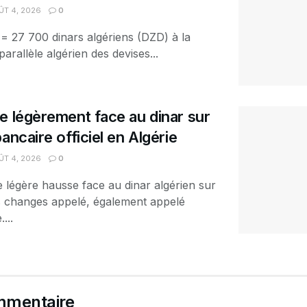
T 4, 2026
0
 = 27 700 dinars algériens (DZD) à la
arallèle algérien des devises...
e légèrement face au dinar sur
ancaire officiel en Algérie
T 4, 2026
0
e légère hausse face au dinar algérien sur
es changes appelé, également appelé
...
mmentaire