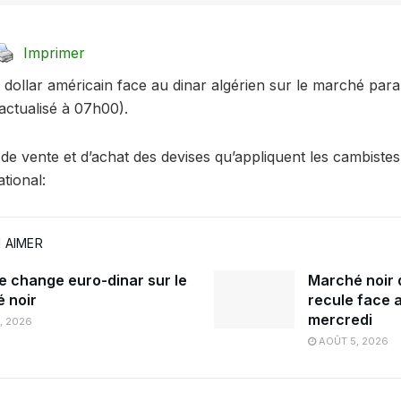
Imprimer
 dollar américain face au dinar algérien sur le marché para
(actualisé à 07h00).
ns de vente et d’achat des devises qu’appliquent les cambiste
ational:
 AIMER
e change euro-dinar sur le
Marché noir d
 noir
recule face a
mercredi
, 2026
AOÛT 5, 2026