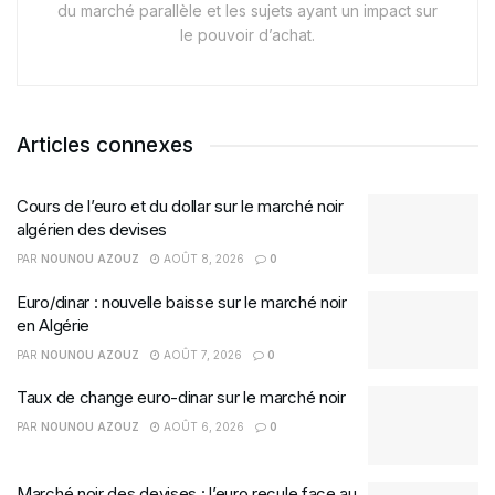
du marché parallèle et les sujets ayant un impact sur
le pouvoir d’achat.
Articles connexes
Cours de l’euro et du dollar sur le marché noir
algérien des devises
PAR
NOUNOU AZOUZ
AOÛT 8, 2026
0
Euro/dinar : nouvelle baisse sur le marché noir
en Algérie
PAR
NOUNOU AZOUZ
AOÛT 7, 2026
0
Taux de change euro-dinar sur le marché noir
PAR
NOUNOU AZOUZ
AOÛT 6, 2026
0
Marché noir des devises : l’euro recule face au