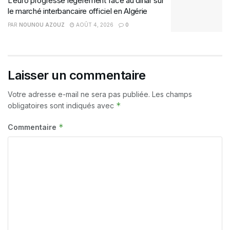
L’euro progresse légèrement face au dinar sur
le marché interbancaire officiel en Algérie
PAR
NOUNOU AZOUZ
AOÛT 4, 2026
0
Laisser un commentaire
Votre adresse e-mail ne sera pas publiée.
Les champs
*
obligatoires sont indiqués avec
*
Commentaire