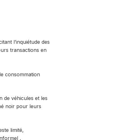
tant l’inquiétude des
eurs transactions en
s de consommation
n de véhicules et les
hé noir pour leurs
ste limité,
informel .