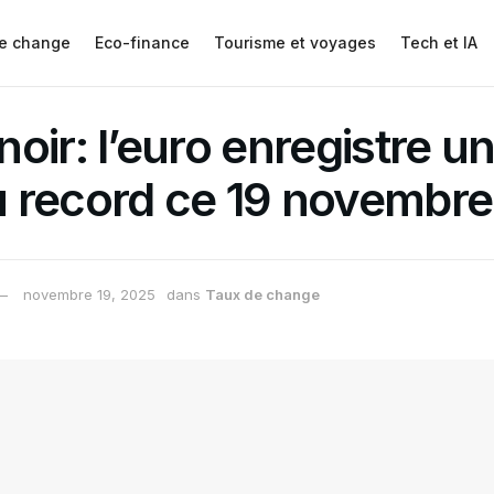
e change
Eco-finance
Tourisme et voyages
Tech et IA
oir: l’euro enregistre u
 record ce 19 novembre
novembre 19, 2025
dans
Taux de change