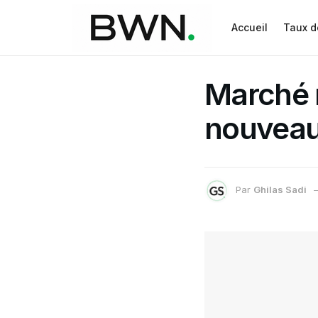
Accueil
Taux d
Marché n
nouveau
Par
Ghilas Sadi