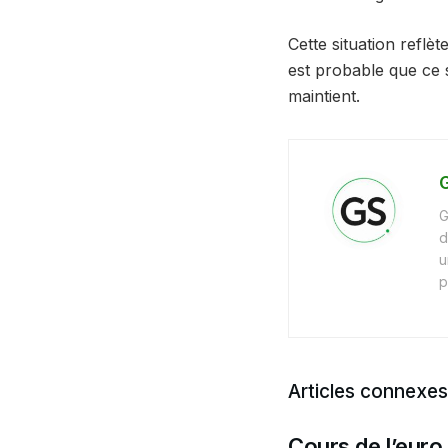
Cette situation reflèt
est probable que ce s
maintient.
G
G
d
u
p
Articles connexes
Cours de l’euro 