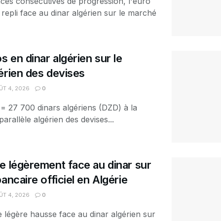
ces consécutives de progression, l'euro
 repli face au dinar algérien sur le marché
s en dinar algérien sur le
érien des devises
T 4, 2026
0
 = 27 700 dinars algériens (DZD) à la
arallèle algérien des devises...
e légèrement face au dinar sur
ancaire officiel en Algérie
T 4, 2026
0
e légère hausse face au dinar algérien sur