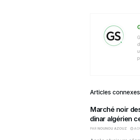
G
G
d
u
p
Articles connexes
Marché noir des
dinar algérien 
PAR
NOUNOU AZOUZ
AOÛ