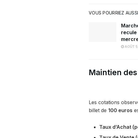
VOUS POURRIEZ AUSSI
Marché 
recule
mercre
AOÛT 5
Maintien des
Les cotations observé
billet de
100 euros
es
Taux d’Achat (p
Taux de Vente (