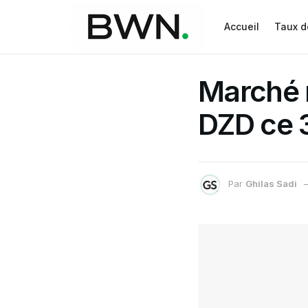
Accueil
Taux d
Marché n
DZD ce 
Par
Ghilas Sadi