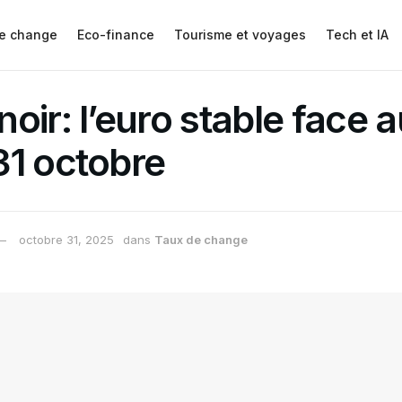
e change
Eco-finance
Tourisme et voyages
Tech et IA
oir: l’euro stable face a
31 octobre
octobre 31, 2025
dans
Taux de change