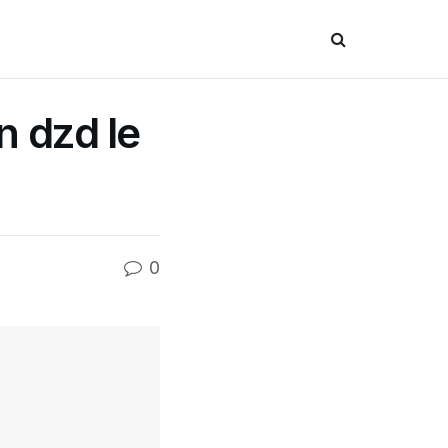
n dzd le
0