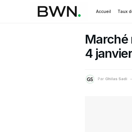
Accueil
Taux d
Marché n
4 janvie
Par
Ghilas Sadi