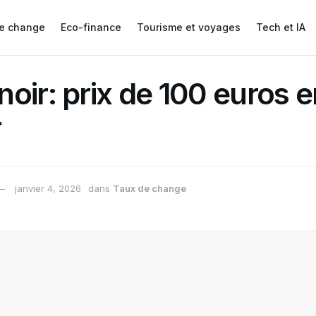
e change
Eco-finance
Tourisme et voyages
Tech et IA
oir: prix de 100 euros e
r
janvier 4, 2026
dans
Taux de change