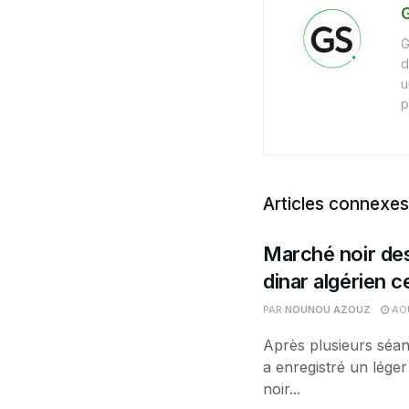
G
G
d
u
p
Articles connexes
Marché noir des
dinar algérien 
PAR
NOUNOU AZOUZ
AOÛ
Après plusieurs séan
a enregistré un léger
noir...