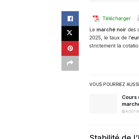
Télécharger
Le
marché noir
des d
2025, le taux de l’
eu
strictement la cotatio
VOUS POURRIEZ AUSSI
Cours d
marché
AOÛT 8
Stabilité de 