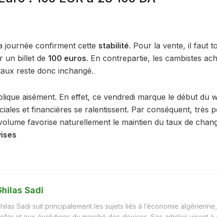
la journée confirment cette
stabilité
. Pour la vente, il faut
 un billet de
100 euros
. En contrepartie, les cambistes ach
 taux reste donc inchangé.
xplique aisément. En effet, ce vendredi marque le début du 
iales et financières se ralentissent. Par conséquent, très 
 volume favorise naturellement le maintien du taux de chan
vises
hilas Sadi
hilas Sadi suit principalement les sujets liés à l’économie algérienne, 
ollar et aux évolutions du marché des devises. Ses articles visent à