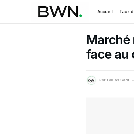
Accueil
Taux d
Marché n
face au 
Par
Ghilas Sadi