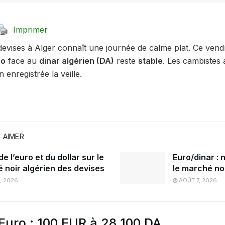
Imprimer
evises à Alger connaît une journée de calme plat. Ce ven
ro
face au
dinar algérien (DA)
reste
stable
. Les cambistes 
n enregistrée la veille.
 AIMER
e l’euro et du dollar sur le
Euro/dinar : 
 noir algérien des devises
le marché noi
, 2026
AOÛT 7, 2026
l’Euro : 100 EUR à 28 100 DA