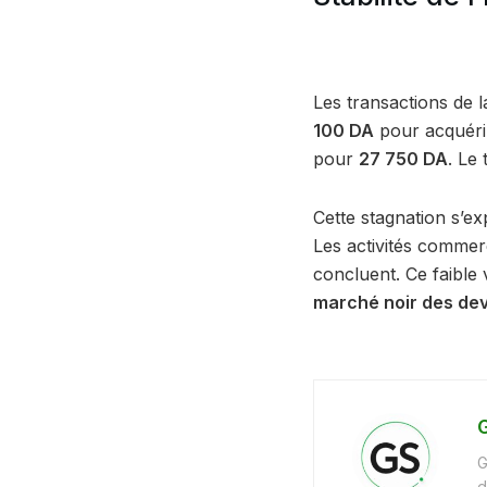
Les transactions de 
100 DA
pour acquérir
pour
27 750 DA
. Le
Cette stagnation s’e
Les activités commerc
concluent. Ce faible
marché noir des de
G
G
d