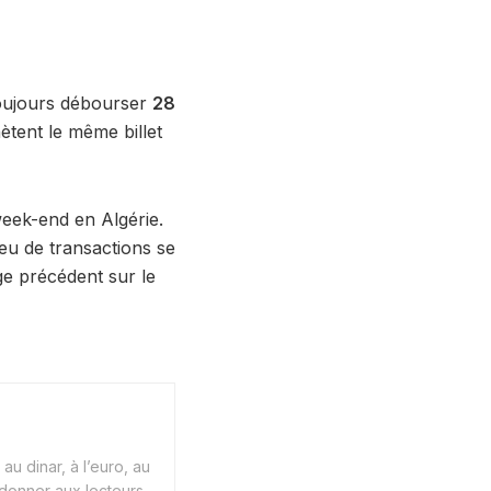
 toujours débourser
28
ètent le même billet
week-end en Algérie.
peu de transactions se
ge précédent sur le
au dinar, à l’euro, au
 donner aux lecteurs