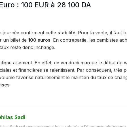
l’Euro : 100 EUR à 28 100 DA
la journée confirment cette
stabilité
. Pour la vente, il faut
 un billet de
100 euros
. En contrepartie, les cambistes ach
 taux reste donc inchangé.
xplique aisément. En effet, ce vendredi marque le début du 
iales et financières se ralentissent. Par conséquent, très 
 volume favorise naturellement le maintien du taux de chan
vises
hilas Sadi
hilas Sadi suit principalement les sujets liés à l’économie algérienne, 