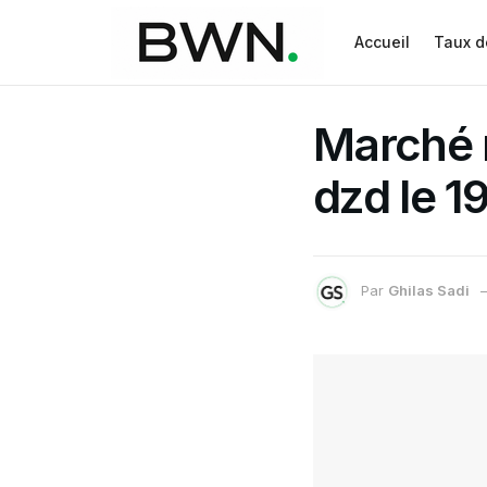
Accueil
Taux d
Marché n
dzd le 
Par
Ghilas Sadi