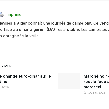
Imprimer
evises à Alger connaît une journée de calme plat. Ce ven
ro
face au
dinar algérien (DA)
reste
stable
. Les cambistes 
n enregistrée la veille.
 AIMER
e change euro-dinar sur le
Marché noir d
 noir
recule face a
mercredi
, 2026
AOÛT 5, 2026