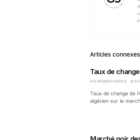
d
u
p
Articles connexes
Taux de change 
PAR
NOUNOU AZOUZ
AOÛ
Taux de change de l’
algérien sur le march
Marché noir des