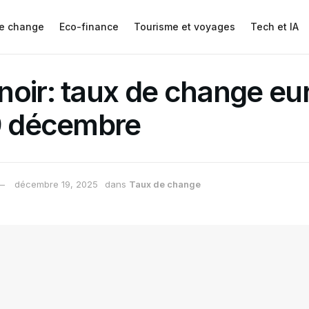
e change
Eco-finance
Tourisme et voyages
Tech et IA
oir: taux de change eur
19 décembre
décembre 19, 2025
dans
Taux de change