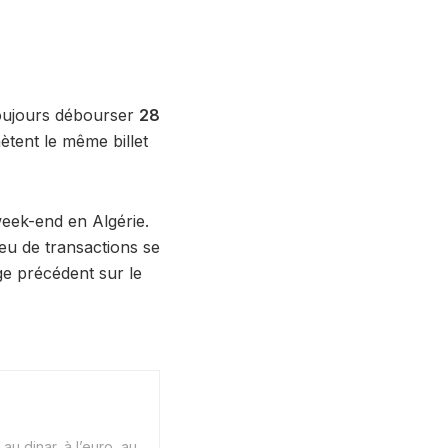
 toujours débourser
28
ètent le même billet
week-end en Algérie.
peu de transactions se
ge précédent sur le
au dinar, à l’euro, au