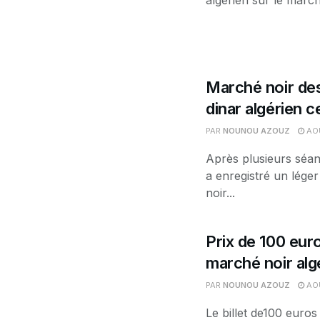
algérien sur le march
Marché noir des
dinar algérien 
PAR
NOUNOU AZOUZ
AOÛ
Après plusieurs séan
a enregistré un léger
noir...
Prix de 100 euro
marché noir alg
PAR
NOUNOU AZOUZ
AOÛ
Le billet de100 euros