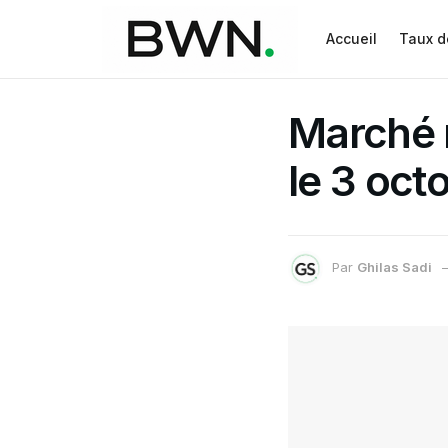
Accueil
Taux d
Marché 
le 3 oct
Par
Ghilas Sadi