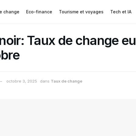
e change
Eco-finance
Tourisme et voyages
Tech et IA
noir: Taux de change eu
obre
octobre 3, 2025
dans
Taux de change