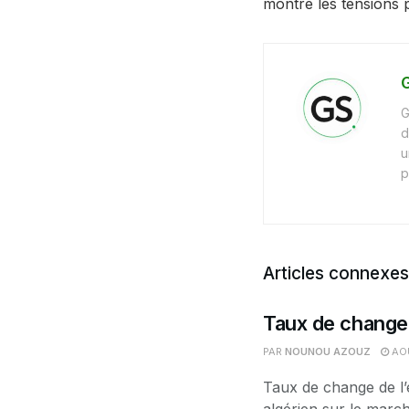
montre les tensions 
G
G
d
u
p
Articles connexes
Taux de change 
PAR
NOUNOU AZOUZ
AOÛ
Taux de change de l’