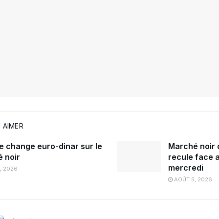
 AIMER
e change euro-dinar sur le
Marché noir d
 noir
recule face a
mercredi
, 2026
AOÛT 5, 2026