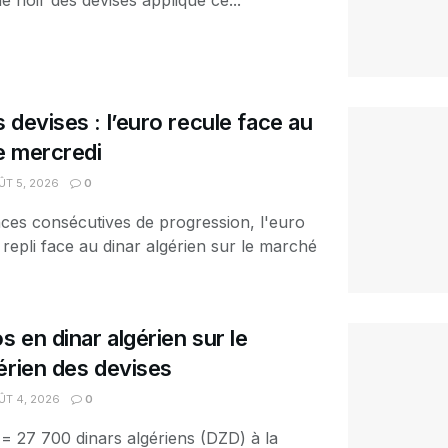
é noir des devises appliqué ce...
 devises : l’euro recule face au
ce mercredi
T 5, 2026
0
ces consécutives de progression, l'euro
 repli face au dinar algérien sur le marché
s en dinar algérien sur le
érien des devises
T 4, 2026
0
 = 27 700 dinars algériens (DZD) à la