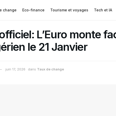
e change
Eco-finance
Tourisme et voyages
Tech et IA
fficiel: L’Euro monte fa
érien le 21 Janvier
juin 17, 2026
dans
Taux de change