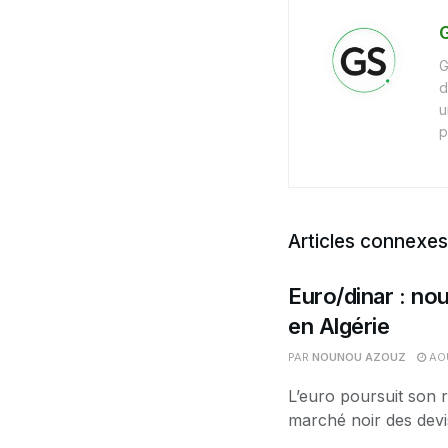
G
G
d
u
p
Articles connexes
Euro/dinar : nou
en Algérie
PAR
NOUNOU AZOUZ
AOÛ
L’euro poursuit son r
marché noir des devis