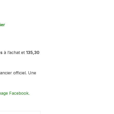
ier
rs
à l’achat et
135,30
ncier officiel. Une
 page Facebook.