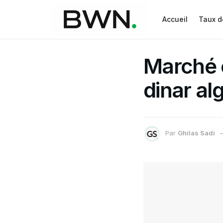
Accueil
Taux d
Marché o
dinar alg
Par
Ghilas Sadi