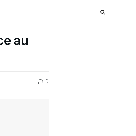
ce au
0