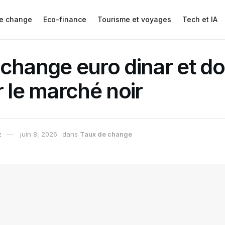
e change
Eco-finance
Tourisme et voyages
Tech et IA
change euro dinar et dol
r le marché noir
z
juin 8, 2026
dans
Taux de change