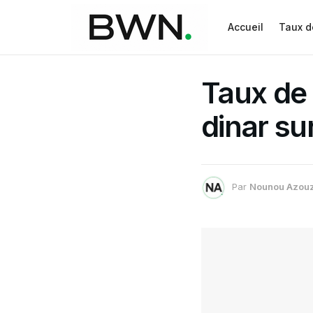
Accueil
Taux d
Taux de 
dinar su
Par
Nounou Azou