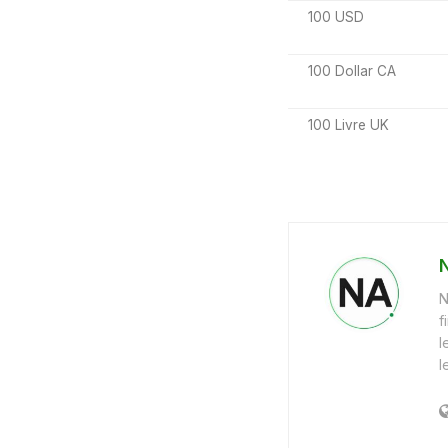
100 USD
100 Dollar CA
100 Livre UK
N
f
l
l