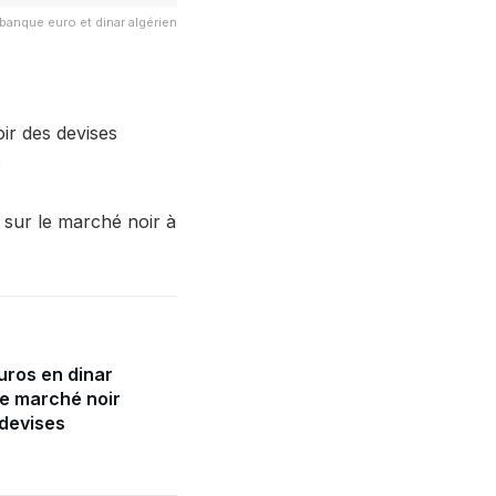
 banque euro et dinar algérien
oir des devises
.
s sur le marché noir à
uros en dinar
le marché noir
 devises