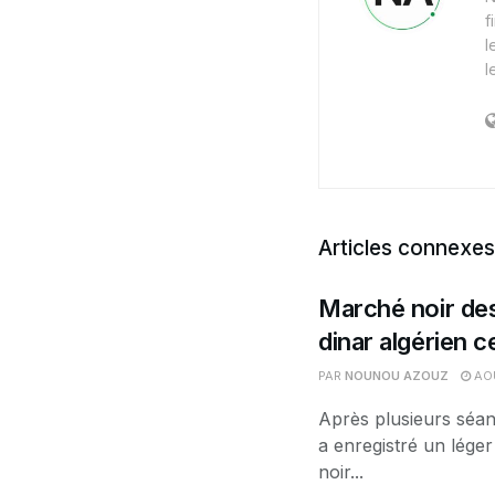
f
l
l
Articles connexes
Marché noir des
dinar algérien 
PAR
NOUNOU AZOUZ
AOÛ
Après plusieurs séan
a enregistré un léger
noir...