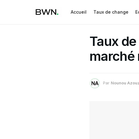
Accueil
Taux de change
E
Taux de 
marché 
Par
Nounou Azou