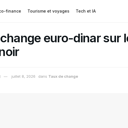
co-finance
Tourisme et voyages
Tech et IA
change euro-dinar sur l
noir
z
juillet 8, 2026
dans
Taux de change