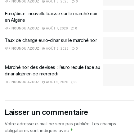
PAR
NOUNOU AZOUZ
AOÛT 8, 2026
0
Euro/dinar : nouvelle baisse sur le marché noir
en Algérie
PAR
NOUNOU AZOUZ
AOÛT 7, 2026
0
Taux de change euro-dinar sur le marché noir
PAR
NOUNOU AZOUZ
AOÛT 6, 2026
0
Marché noir des devises : l’euro recule face au
dinar algérien ce mercredi
PAR
NOUNOU AZOUZ
AOÛT 5, 2026
0
Laisser un commentaire
Votre adresse e-mail ne sera pas publiée.
Les champs
*
obligatoires sont indiqués avec