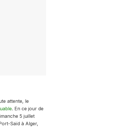
e attente, le
quable
. En ce jour de
anche 5 juillet
Port-Saïd à Alger,