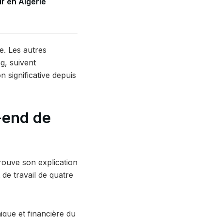
r en Algérie
e. Les autres
ng, suivent
 significative depuis
-end de
rouve son explication
 de travail de quatre
ique et financière du