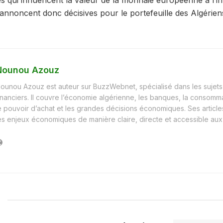
s qui influencent la valeur de la monnaie européenne à l’in
annoncent donc décisives pour le portefeuille des Algérien
Nounou Azouz
ounou Azouz est auteur sur BuzzWebnet, spécialisé dans les sujet
inanciers. Il couvre l’économie algérienne, les banques, la consomma
e pouvoir d’achat et les grandes décisions économiques. Ses article
es enjeux économiques de manière claire, directe et accessible aux 