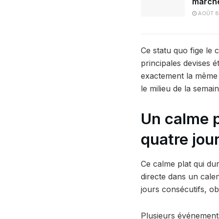
marché
AOÛT 8
Ce statu quo fige le 
principales devises ét
exactement la même te
le milieu de la semai
Un calme p
quatre jou
Ce calme plat qui dur
directe dans un calen
jours consécutifs, obse
Plusieurs événements