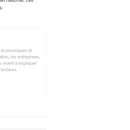
ternational. Les
s.
s économiques et
tion, les entreprises,
s visent à expliquer
lecteurs.