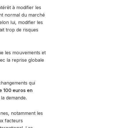
térêt à modifier les
ment normal du marché
lon lui, modifier les
it trop de risques
que les mouvements et
vec la reprise globale
s changements qui
de 100 euros en
e la demande.
ernes, notamment les
aux facteurs