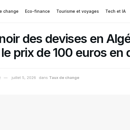
e change
Eco-finance
Tourisme et voyages
Tech et IA
oir des devises en Algér
 le prix de 100 euros en 
z
juillet 5, 2026
dans
Taux de change