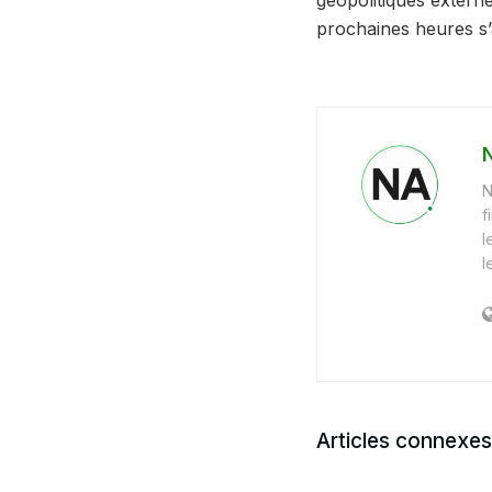
géopolitiques externe
prochaines heures s’
N
f
l
l
Articles connexes