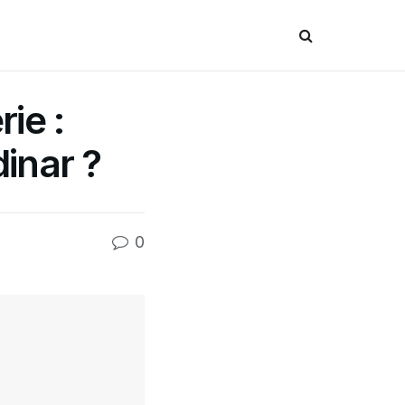
ie :
dinar ?
0