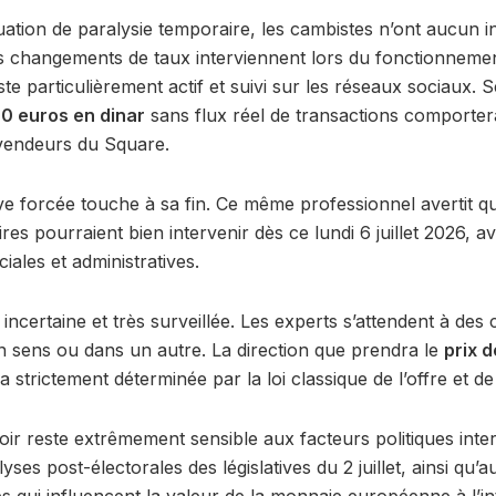
ation de paralysie temporaire, les cambistes n’ont aucun in
« Les changements de taux interviennent lors du fonctionne
te particulièrement actif et suivi sur les réseaux sociaux. Se
00 euros en dinar
sans flux réel de transactions comportera
 vendeurs du Square.
ve forcée touche à sa fin. Ce même professionnel avertit 
aires pourraient bien intervenir dès ce lundi 6 juillet 2026, a
iales et administratives.
incertaine et très surveillée. Les experts s’attendent à de
n sens ou dans un autre. La direction que prendra le
prix 
 strictement déterminée par la loi classique de l’offre et d
oir reste extrêmement sensible aux facteurs politiques int
ses post-électorales des législatives du 2 juillet, ainsi qu’