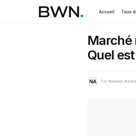
Accueil
Taux d
Marché n
Quel est
Par
Nounou Azou