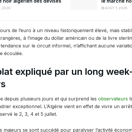
 noir algérien des devises
le marché noi
, 2026
AOÛT 7, 2026
cours de l’euro à un niveau historiquement élevé, mais stabl
rangères, à l’image du dollar américain ou de la livre sterli
ndance sur le circuit informel, n’affichant aucune variation
ne écoulée.
lat expliqué par un long week
rs
e depuis plusieurs jours et qui surprend les
observateurs
t
drier exceptionnel. L’Algérie vient en effet de vivre un arrêt
rvé le 2, 3, 4 et 5 juillet.
 majeurs se sont succédé pour paralyser l’activité économ