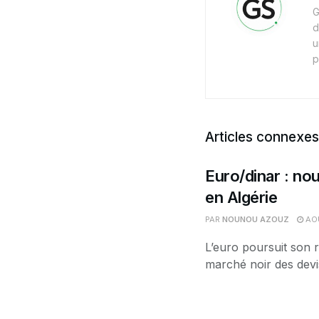
G
d
u
p
Articles connexes
Euro/dinar : nou
en Algérie
PAR
NOUNOU AZOUZ
AOÛ
L’euro poursuit son r
marché noir des devis