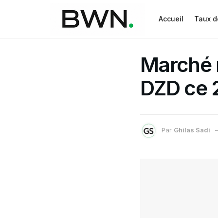
Accueil
Taux d
Marché n
DZD ce 
Par
Ghilas Sadi