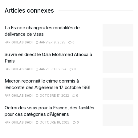
Articles connexes
La France changera les modalités de
délivrance de visas
PAR
GHILAS SADI
JANVIER 9, 2025
0
Suivre en direct le Gala Mohamed Allaoua à
Paris
PAR
GHILAS SADI
JANVIER 13, 2024
0
Macron reconnait le crime commis à
l’encontre des Algériens le 17 octobre 1961
PAR
GHILAS SADI
OCTOBRE 17, 2022
0
Octroi des visas pour la France, des facilités
pour ces catégories d’Algériens
PAR
GHILAS SADI
OCTOBRE 10, 2022
0